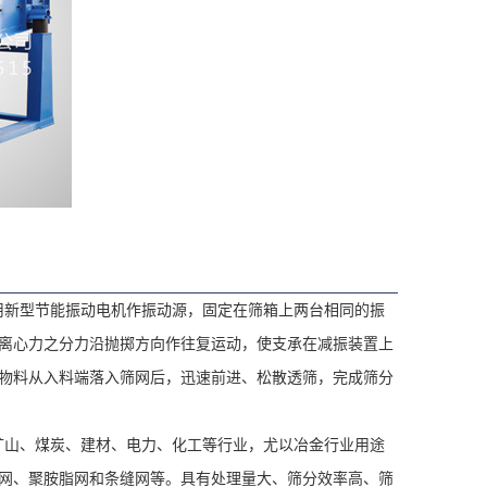
用新型节能振动电机作振动源，固定在筛箱上两台相同的振
离心力之分力沿抛掷方向作往复运动，使支承在减振装置上
物料从入料端落入筛网后，迅速前进、松散透筛，完成筛分
矿山、煤炭、建材、电力、化工等行业，尤以冶金行业用途
网、聚胺脂网和条缝网等。具有处理量大、筛分效率高、筛