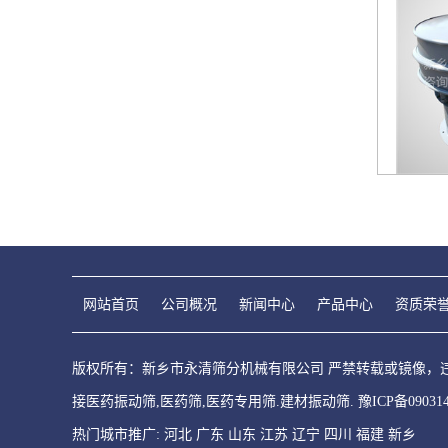
网站首页
公司概况
新闻中心
产品中心
资质荣
版权所有：新乡市永清筛分机械有限公司 严禁转载或镜像，违者
接医药振动筛,医药筛,医药专用筛.建材振动筛.
豫ICP备09031
热门城市推广:
河北
广东
山东
江苏
辽宁
四川
福建
新乡