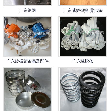
广东筛网
广东减振弹簧-异形簧
广东旋振筛备品及配件
广东橡胶条