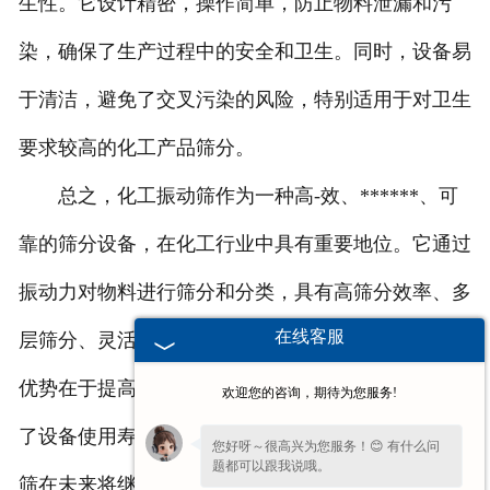
生性。它设计精密，操作简单，防止物料泄漏和污
染，确保了生产过程中的安全和卫生。同时，设备易
于清洁，避免了交叉污染的风险，特别适用于对卫生
要求较高的化工产品筛分。
总之，化工振动筛作为一种高-效、******、可
靠的筛分设备，在化工行业中具有重要地位。它通过
振动力对物料进行筛分和分类，具有高筛分效率、多
在线客服
层筛分、灵活调节和紧凑结构等特点。化工振动筛的
优势在于提高了生产效率、******了产品质量、延长
欢迎您的咨询，期待为您服务!
了设备使用寿命并符合环-保要求。因此，化工振动
您好呀～很高兴为您服务！😊 有什么问
题都可以跟我说哦。
筛在未来将继续得到广泛应用和不断发展。