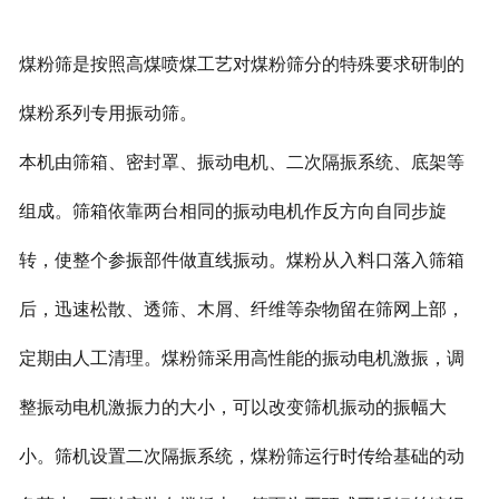
煤粉筛是按照高煤喷煤工艺对煤粉筛分的特殊要求研制的
煤粉系列专用振动筛。
本机由筛箱、密封罩、振动电机、二次隔振系统、底架等
组成。筛箱依靠两台相同的振动电机作反方向自同步旋
转，使整个参振部件做直线振动。煤粉从入料口落入筛箱
后，迅速松散、透筛、木屑、纤维等杂物留在筛网上部，
定期由人工清理。煤粉筛采用高性能的振动电机激振，调
整振动电机激振力的大小，可以改变筛机振动的振幅大
小。筛机设置二次隔振系统，煤粉筛运行时传给基础的动