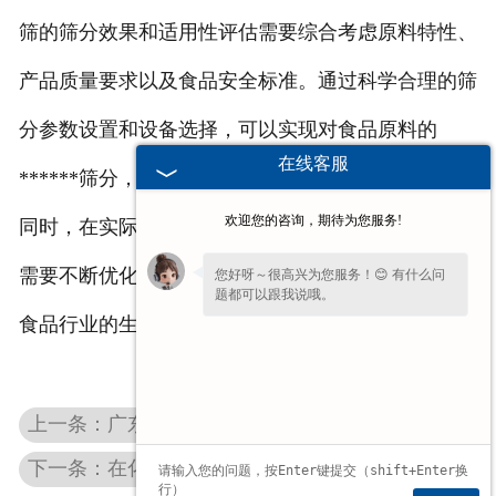
筛的筛分效果和适用性评估需要综合考虑原料特性、
产品质量要求以及食品安全标准。通过科学合理的筛
分参数设置和设备选择，可以实现对食品原料的
在线客服
******筛分，提高生产效率，确保食品质量和安全。
欢迎您的咨询，期待为您服务!
同时，在实际应用中，根据不同食品原料的特点，也
需要不断优化振动筛的工艺流程和设备配置，以满足
您好呀～很高兴为您服务！😊 有什么问
题都可以跟我说哦。
食品行业的生产需求和质量管理要求。
为了给您更细致的一对一服务，方便留一
下
【手机号码】
吗？后续专员免费对接细
节。
上一条：广东粮食振动筛的清洁和维护工作需要注意哪些问题？
下一条：在化工生产过程中，广东化工振动筛对材料的要求是什么？