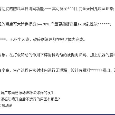
底的防堵塞自清网功能,*** 高可筛至600目,完全无网孔堵塞现象;
精度可大跨步提高1—70%,产量更能提高至1-10倍,性能******;
****、无粉尘污染，破碎剂筛理都在密封体内完成。
象，在打板转动的作用下碎物料均匀的被抛向筛网、加上机器的震
率高，生产过程在密封体内进行无泄漏，设计有粗料******排出
预防广东面粉振动筛粉尘爆炸的发生
水泥振动筛开启后不运行的原因有那些？
药振动筛