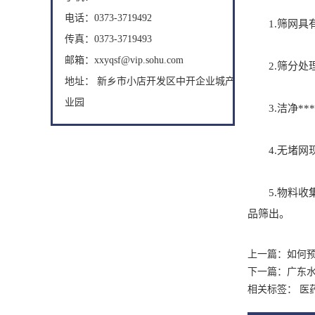
电话：0373-3719492
1.筛网具有彻
传真：0373-3719493
邮箱：xxyqsf@vip.sohu.com
2.筛分处理的
地址： 新乡市小店开发区中开企业城产
业园
3.洁净**
4.无堵网现
5.物料收集
品筛出。
上一篇：
如何
下一篇：
广东
相关标签： 医