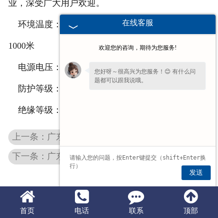
业，深受广大用户欢迎。
在线客服
环境温度：不超过40oC 海 拔：不超过
1000米
欢迎您的咨询，期待为您服务!
电源电压：380伏 电源频率：50赫兹
您好呀～很高兴为您服务！😊 有什么问
题都可以跟我说哦。
防护等级：IP54 IP55 接 法：Y 或 Δ
绝缘等级：B、F 工作方法：S1（连续）
上一条：广东振动料斗
下一条：广东振动电机价格
发送
首页
电话
联系
顶部
豫公网安备 41070002000151号