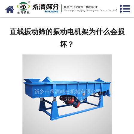
网站首页
公司概况
直线振动筛的振动电机架为什么会损
新闻中心
坏？
产品中心
资质荣誉
服务准则
视频中心
联系我们