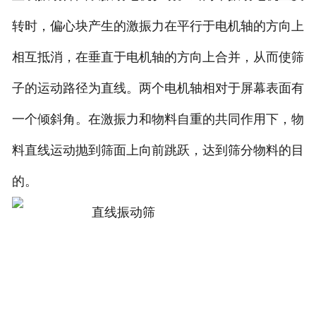
转时，偏心块产生的激振力在平行于电机轴的方向上
相互抵消，在垂直于电机轴的方向上合并，从而使筛
子的运动路径为直线。两个电机轴相对于屏幕表面有
一个倾斜角。在激振力和物料自重的共同作用下，物
料直线运动抛到筛面上向前跳跃，达到筛分物料的目
的。