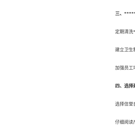
三、***
定期清洗***
建立卫生制度
加强员工培训
四、选择
选择信誉良
仔细阅读产品