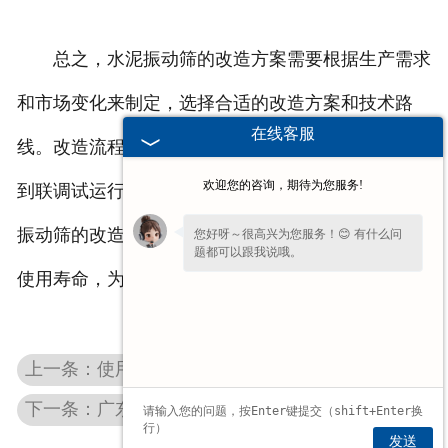
总之，水泥振动筛的改造方案需要根据生产需求
和市场变化来制定，选择合适的改造方案和技术路
在线客服
线。改造流程需要按照一定的步骤进行，从准备材料
欢迎您的咨询，期待为您服务!
到联调试运行，每个环节都需要仔细把握。通过水泥
振动筛的改造，可以提升设备性能和效率，延长设备
您好呀～很高兴为您服务！😊 有什么问
题都可以跟我说哦。
使用寿命，为生产和市场需求的变化提供有力支持。
上一条：使用广东化工振动筛过程中物料堆积怎么办？
下一条：广东医药振动筛检查标准
发送