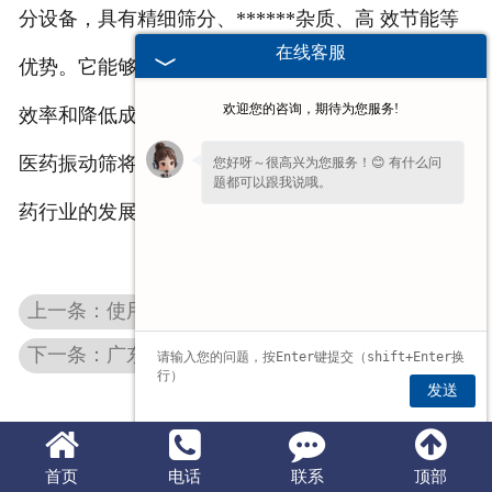
分设备，具有精细筛分、******杂质、高 效节能等
在线客服
优势。它能够提高******的质量和安全性，提高生产
欢迎您的咨询，期待为您服务!
效率和降低成本。随着医药行业的不断发展和进步，
医药振动筛将会在未来发挥更加重要的作用，推动医
您好呀～很高兴为您服务！😊 有什么问
题都可以跟我说哦。
药行业的发展。
上一条：使用广东化工振动筛有那些好处
下一条：广东水泥振动筛的优势和特点
发送
首页
电话
联系
顶部
豫公网安备 41070002000151号