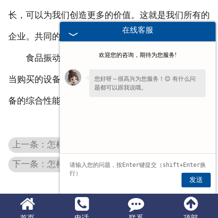
长，可以为我们创造更多的价值。这就是我们所有的
在线客服
企业。共同的愿望。
欢迎您的咨询，期待为您服务!
食品振动筛在选购时，可以从以上几方面考虑，
当购买的设备尽可能多的满足上述条件，说明购买设
您好呀～很高兴为您服务！😊 有什么问
题都可以跟我说哦。
备的综合性能是越高的。
上一条：怎样解决广东实验筛噪声大的问题？
下一条：怎样减少广东直线振动筛筛网的损坏
发送
首页
电话
联系
顶部