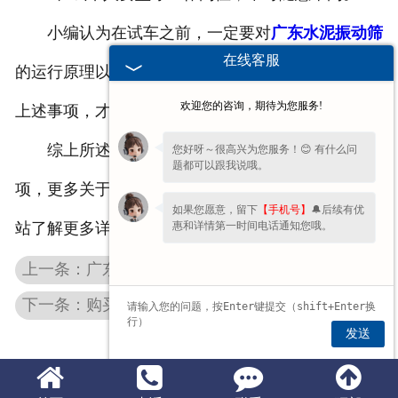
小编认为在试车之前，一定要对
广东水泥振动筛
在线客服
的运行原理以及特点有足够的了解，在试车期间注意
欢迎您的咨询，期待为您服务!
上述事项，才能将一些不必要发生的事故及时避开。
综上所述是水泥振动筛厂家和大家分享的相关事
您好呀～很高兴为您服务！😊 有什么问
题都可以跟我说哦。
项，更多关于水泥振动筛的资讯，欢迎关注我公司网
如果您愿意，留下
【手机号】
🔔后续有优
惠和详情第一时间电话通知您哦。
站了解更多详情！
上一条：广东医药振动筛四处危险源，大家在使用中一定要注意
下一条：购买广东食品振动筛需要考虑的3个方面
发送