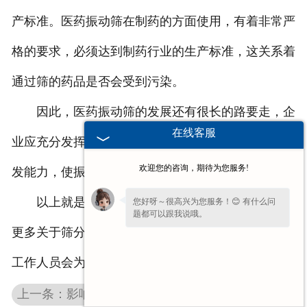
产标准。医药振动筛在制药的方面使用，有着非常严
格的要求，必须达到制药行业的生产标准，这关系着
通过筛的药品是否会受到污染。
因此，医药振动筛的发展还有很长的路要走，企
在线客服
业应充分发挥设备的优势，加强技术，提高自身的研
欢迎您的咨询，期待为您服务!
发能力，使振动筛行业具有较强的市场竞争力。
以上就是医药振动筛在长期发展中需要注意的，
您好呀～很高兴为您服务！😊 有什么问
题都可以跟我说哦。
更多关于筛分设备的详情，欢迎留言或致电，我们的
工作人员会为您做详细的介绍！
上一条：影响广东水泥振动筛筛分效率的三大因素