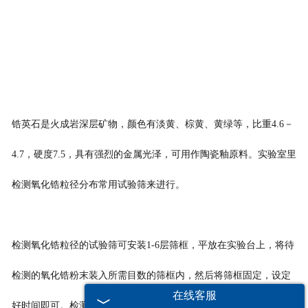
锆英石是火成岩深层矿物，颜色有淡黄、棕黄、黄绿等，比重4.6－
4.7，硬度7.5，具有强烈的金属光泽，可用作陶瓷釉原料。实验室里
检测氧化锆粒径分布常用试验筛来进行。
检测氧化锆粒径的试验筛可安装1-6层筛框，平放在实验台上，将待
检测的氧化锆粉末装入所需目数的筛框内，然后将筛框固定，设定
在线客服
好时间即可。检测完以后分别称量筛上物和筛下物的重量，计算出