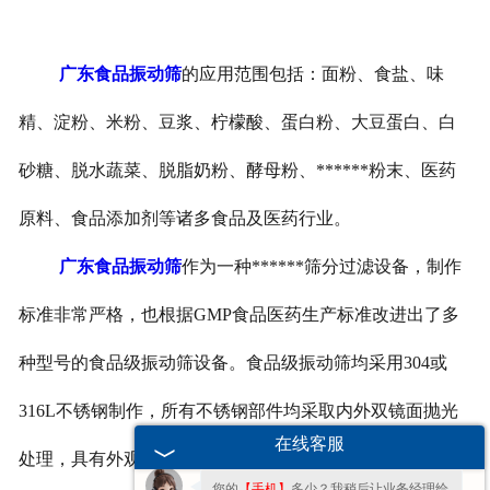
广东食品振动筛
的应用范围包括：面粉、食盐、味
精、淀粉、米粉、豆浆、柠檬酸、蛋白粉、大豆蛋白、白
砂糖、脱水蔬菜、脱脂奶粉、酵母粉、******粉末、医药
原料、食品添加剂等诸多食品及医药行业。
广东食品振动筛
作为一种******筛分过滤设备，制作
标准非常严格，也根据
GMP
食品医药生产标准改进出了多
欢迎您的咨询，期待为您服务!
种型号的食品级振动筛设备。食品级振动筛均采用
304
或
316L
不锈钢制作，所有不锈钢部件均采取内外双镜面抛光
您好呀～很高兴为您服务！😊 有什么问
题都可以跟我说哦。
在线客服
处理，具有外观整洁、维护简单、清理方便、干净卫生等
您的
【手机】
多少？我稍后让业务经理给